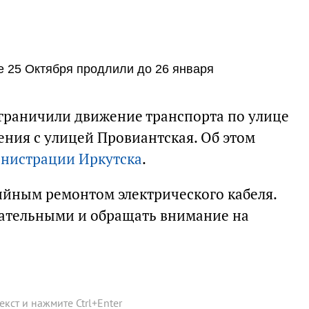
е 25 Октября продлили до 26 января
ограничили движение транспорта по улице
ения с улицей Провиантская. Об этом
нистрации Иркутска
.
ийным ремонтом электрического кабеля.
мательными и обращать внимание на
текст и нажмите
Ctrl
+
Enter