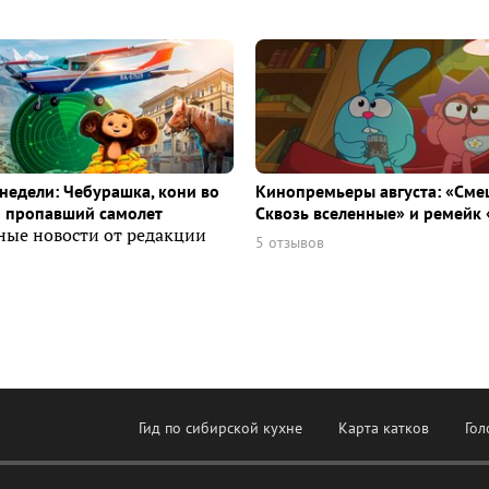
недели: Чебурашка, кони во
Кинопремьеры августа: «Сме
и пропавший самолет
Сквозь вселенные» и ремейк 
ные новости от редакции
5 отзывов
Гид по сибирской кухне
Карта катков
Гол