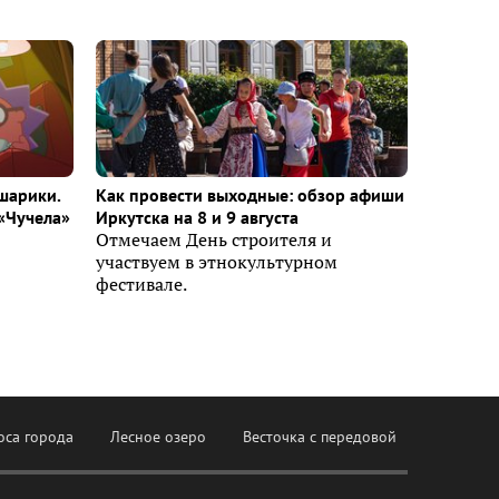
шарики.
Как провести выходные: обзор афиши
«Чучела»
Иркутска на 8 и 9 августа
Отмечаем День строителя и
участвуем в этнокультурном
фестивале.
оса города
Лесное озеро
Весточка с передовой