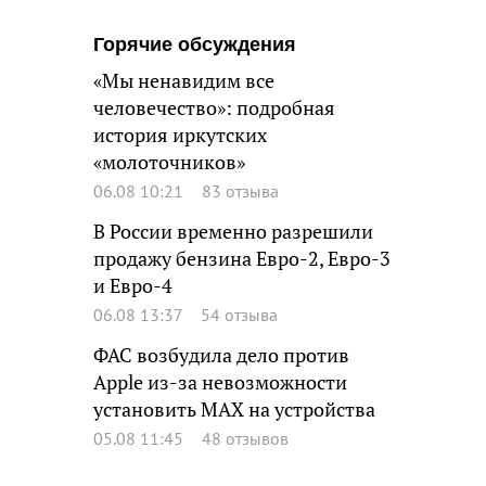
Горячие обсуждения
«Мы ненавидим все
человечество»: подробная
история иркутских
«молоточников»
06.08 10:21
83 отзыва
В России временно разрешили
продажу бензина Евро-2, Евро-3
и Евро-4
06.08 13:37
54 отзыва
ФАС возбудила дело против
Apple из-за невозможности
установить MAX на устройства
05.08 11:45
48 отзывов