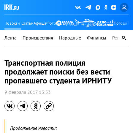
Новости
Статьи
Афиша
Фото
Погода
Ту
Лента
Происшествия
Народные
Финансы
Регионы
Транспортная полиция
продолжает поиски без вести
пропавшего студента ИРНИТУ
9 февраля 2017 13:53
Продолжение новости: