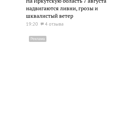
На Иркутскую область 7 августа
надвигаются ливни, грозы и
шквалистый ветер
19:20
4 отзыва