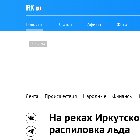
Новости
Статьи
Афиша
Фото
Лента
Происшествия
Народные
Финансы
На реках Иркутско
распиловка льда