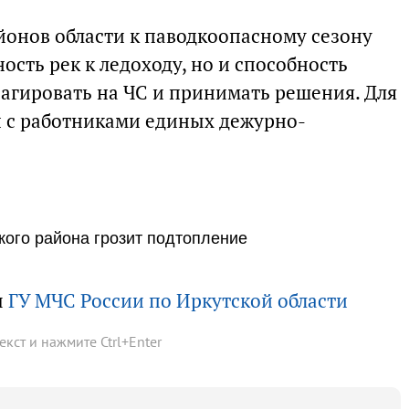
йонов области к паводкоопасному сезону
ость рек к ледоходу, но и способность
агировать на ЧС и принимать решения. Для
и с работниками единых дежурно-
ого района грозит подтопление
ы
ГУ МЧС России по Иркутской области
текст и нажмите
Ctrl
+
Enter