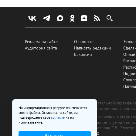
Реклама на сайте
О проекте
Экока
Аудитория сайта
Написать редакции
Сделан
Вакансии
Онлай
Распис
Распи
Подпи
Спецп
Нагля
Все рекламные товары подлежат обязательной сертификац
На информационном ресурсе применяются
изготовлена и размещена на основе материалов, предос
cookie-файлы. Оставаясь на сайте, вы
На сайте www.irk.ru размещаются в том числе и материа
подтверждаете свое
согласие
на их
от 29 октября 2018 г., выдан Федеральной службой по 
использование.
ООО «Ирк.ру». Главный редактор — Павлова С.В., Электр
Телефон редакции:
+7 (3952) 48-88-50
Я согласен