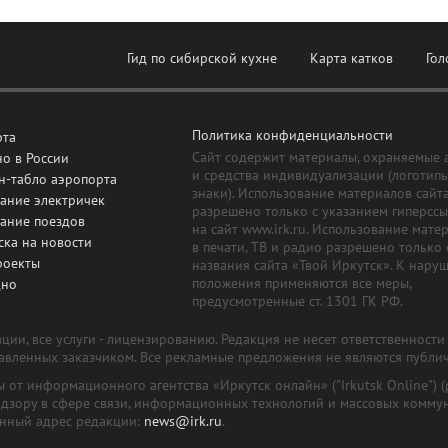
Гид по сибирской кухне
Карта катков
Гол
Политика конфиденциальности
рта
Сайт содержит материалы, охраняемые 
о в России
и средства индивидуализации (логотип
н-табло аэропорта
знаки). Использование материалов сайт
ание электричек
разрешено только с указанием гиперсс
сание поездов
на сайт www.irk.ru. Использование мате
ска на новости
в печати, ТВ и радио разрешено только 
роекты
названия сайта «Твой Иркутск». К нару
положения применяются все меры,
дно
предусмотренные ст. 1301 ГК РФ.
ии, все услуги - лицензированию. Редакция не несет ответственност
тавленных заказчиком. Все рекламные предложения не являются публи
лы от информационного агентства «Иркутск онлайн» ("Irkutsk Online
надзору в сфере связи, информационных технологий и массовых комму
онный адрес редакции:
news@irk.ru
.