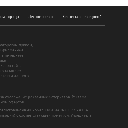
оса города
Лесное озеро
Весточка с передовой
авторским правом,
ы, фирменные
а в интернете
ылки
риалов сайта
с указанием
шителям данного
и за содержание рекламных материалов. Реклама
чной офертой.
") (регистрационный номер СМИ ИА № ФС77-74154
никаций) с соответствующей пометкой. Учредитель —