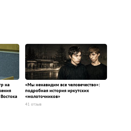
тр на
«Мы ненавидим все человечество»:
жения
подробная история иркутских
 Востока
«молоточников»
41 отзыв