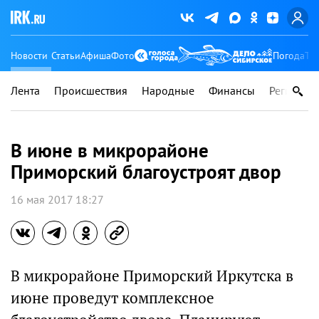
Новости
Статьи
Афиша
Фото
Погода
Ту
Лента
Происшествия
Народные
Финансы
Регионы
В июне в микрорайоне
Приморский благоустроят двор
16 мая 2017 18:27
В микрорайоне Приморский Иркутска в
июне проведут комплексное