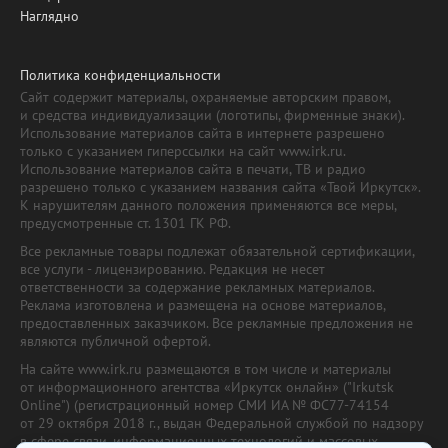
Наглядно
Политика конфиденциальности
Сайт содержит материалы, охраняемые авторским правом,
и средства индивидуализации (логотипы, фирменные знаки).
Использование материалов сайта в интернете разрешено
только с указанием гиперссылки на сайт www.irk.ru.
Использование материалов сайта в печати, ТВ и радио
разрешено только с указанием названия сайта «Твой Иркутск».
К нарушителям данного положения применяются все меры,
предусмотренные ст. 1301 ГК РФ.
Все рекламные товары подлежат обязательной сертификации,
все услуги - лицензированию. Редакция не несет
ответственности за содержание рекламных материалов.
Реклама изготовлена и размещена на основе материалов,
предоставленных заказчиком. Все рекламные предложения не
являются публичной офертой.
На сайте www.irk.ru размещаются в том числе и материалы
от информационного агентства «Иркутск онлайн» ("Irkutsk
Online") (регистрационный номер СМИ ИА № ФС77-74154
от 29 октября 2018 г., выдан Федеральной службой по надзору
в сфере связи, информационных технологий и массовых