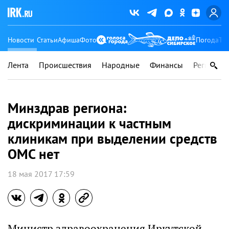
Новости
Статьи
Афиша
Фото
Погода
Ту
Лента
Происшествия
Народные
Финансы
Регионы
Минздрав региона:
дискриминации к частным
клиникам при выделении средств
ОМС нет
18 мая 2017 17:59
Министр здравоохранения Иркутской