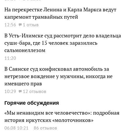
На перекрестке Ленина и Карла Маркса ведут
капремонт трамвайных путей
12:56
1 отзыв
В Усть-Илимске суд рассмотрит дело владельца
суши-бара, где 15 человек заразились
сальмонеллезом
11:20
В Саянске суд конфисковал автомобиль за
нетрезвое вождение у мужчины, никогда не
имевшего прав
10:29
12 отзывов
Горячие обсуждения
«Мы ненавидим все человечество»: подробная
история иркутских «молоточников»
06.08 10:21
86 отзывов