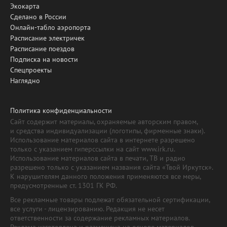
Экокарта
Сделано в России
Онлайн-табло аэропорта
Расписание электричек
Расписание поездов
Подписка на новости
Спецпроекты
Наглядно
Политика конфиденциальности
Сайт содержит материалы, охраняемые авторским правом,
и средства индивидуализации (логотипы, фирменные знаки).
Использование материалов сайта в интернете разрешено
только с указанием гиперссылки на сайт www.irk.ru.
Использование материалов сайта в печати, ТВ и радио
разрешено только с указанием названия сайта «Твой Иркутск».
К нарушителям данного положения применяются все меры,
предусмотренные ст. 1301 ГК РФ.
Все рекламные товары подлежат обязательной сертификации,
все услуги - лицензированию. Редакция не несет
ответственности за содержание рекламных материалов.
Реклама изготовлена и размещена на основе материалов,