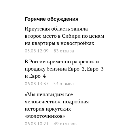
Горячие обсуждения
Иркутская область заняла
второе место в Сибири по ценам
на квартиры в новостройках
05.08 12:09
83 отзыва
В России временно разрешили
продажу бензина Евро-2, Евро-3
и Евро-4
06.08 13:37
53 отзыва
«Мы ненавидим все
человечество»: подробная
история иркутских
«молоточников»
06.08 10:21
49 отзывов