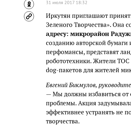
31 июля 2017 18:32
Иркутян приглашают принять
Зеленого Творчества». Она со
адресу: микрорайон Радуж
созданию авторской бумаги 
перфомансы, представят ла
робототехники. Жители ТОС 
dog-пакетов для жителей м
Евгений Бикмулов, руководите
— Мы должны избавиться от с
проблемы. Акция задумывалас
эффективнее устранять не по
творчества.