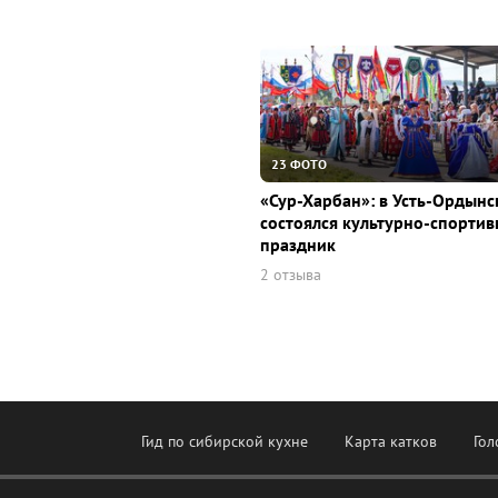
23 ФОТО
«Сур-Харбан»: в Усть-Ордын
состоялся культурно-спорти
праздник
2 отзыва
Гид по сибирской кухне
Карта катков
Гол