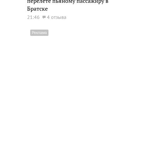
перелете пьяному пассажиру в
Братске
21:46
4 отзыва