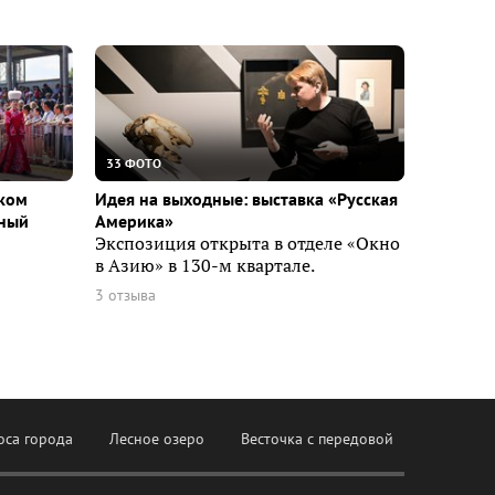
33 ФОТО
ском
Идея на выходные: выставка «Русская
вный
Америка»
Экспозиция открыта в отделе «Окно
в Азию» в 130-м квартале.
3 отзыва
оса города
Лесное озеро
Весточка с передовой