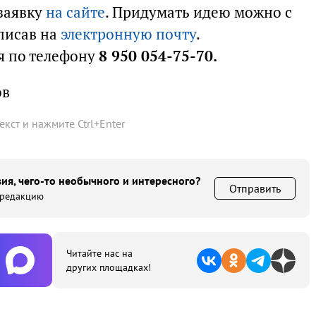
 заявку
на сайте
. Придумать идею можно с
писав на
электронную почту
.
я по телефону
8 950 054-75-70.
ов
текст и нажмите
Ctrl
+
Enter
ия, чего-то необычного и интересного?
Отправить
 редакцию
Читайте нас на
других площадках!