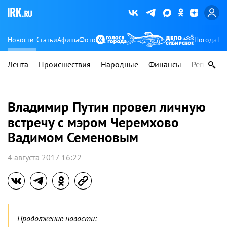
Новости
Статьи
Афиша
Фото
Погода
Ту
Лента
Происшествия
Народные
Финансы
Регионы
Владимир Путин провел личную
встречу с мэром Черемхово
Вадимом Семеновым
4 августа 2017 16:22
Продолжение новости: