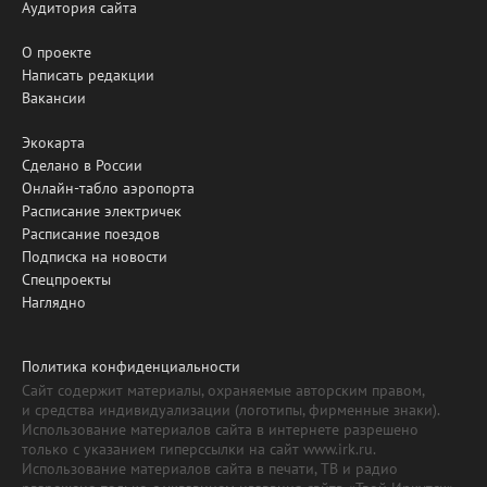
Аудитория сайта
О проекте
Написать редакции
Вакансии
Экокарта
Сделано в России
Онлайн-табло аэропорта
Расписание электричек
Расписание поездов
Подписка на новости
Спецпроекты
Наглядно
Политика конфиденциальности
Сайт содержит материалы, охраняемые авторским правом,
и средства индивидуализации (логотипы, фирменные знаки).
Использование материалов сайта в интернете разрешено
только с указанием гиперссылки на сайт www.irk.ru.
Использование материалов сайта в печати, ТВ и радио