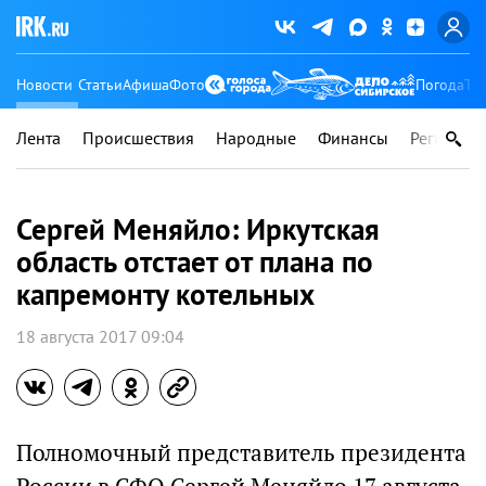
Новости
Статьи
Афиша
Фото
Погода
Ту
Лента
Происшествия
Народные
Финансы
Регионы
Сергей Меняйло: Иркутская
область отстает от плана по
капремонту котельных
18 августа 2017 09:04
Полномочный представитель президента