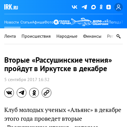
Новости
Статьи
Афиша
Фото
Погода
Ту
Лента
Происшествия
Народные
Финансы
Регионы
Вторые «Рассушинские чтения»
пройдут в Иркутске в декабре
5 сентября 2017 16:32
Клуб молодых ученых «Альянс» в декабре
этого года проведет вторые