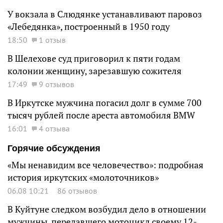
У вокзала в Слюдянке устанавливают паровоз
«Лебедянка», построенный в 1950 году
18:50
1 отзыв
В Шелехове суд приговорил к пяти годам
колонии женщину, зарезавшую сожителя
17:49
9 отзывов
В Иркутске мужчина погасил долг в сумме 700
тысяч рублей после ареста автомобиля BMW
16:01
4 отзыва
Горячие обсуждения
«Мы ненавидим все человечество»: подробная
история иркутских «молоточников»
06.08 10:21
86 отзывов
В Куйтуне следком возбудил дело в отношении
мужчины, передавшего мотоцикл своему 12-