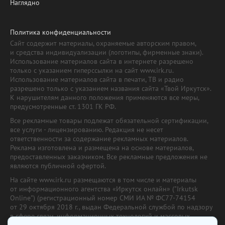
Наглядно
Политика конфиденциальности
Сайт содержит материалы, охраняемые авторским правом,
и средства индивидуализации (логотипы, фирменные знаки).
Использование материалов сайта в интернете разрешено
только с указанием гиперссылки на сайт www.irk.ru.
Использование материалов сайта в печати, ТВ и радио
разрешено только с указанием названия сайта «Твой Иркутск».
К нарушителям данного положения применяются все меры,
предусмотренные ст. 1301 ГК РФ.
Все рекламные товары подлежат обязательной сертификации,
все услуги - лицензированию. Редакция не несет
ответственности за содержание рекламных материалов.
Реклама изготовлена и размещена на основе материалов,
предоставленных заказчиком. Все рекламные предложения не
являются публичной офертой.
На сайте www.irk.ru размещаются в том числе и материалы
от информационного агентства «Иркутск онлайн» ("Irkutsk
Online") (регистрационный номер СМИ ИА № ФС77-74154
от 29 октября 2018 г., выдан Федеральной службой по надзору
в сфере связи, информационных технологий и массовых