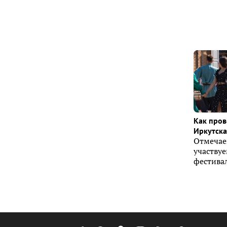
Как пров
Иркутска 
Отмечае
участву
фестивал