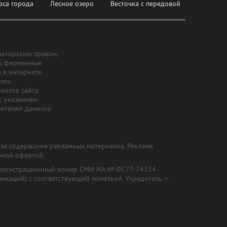
оса города
Лесное озеро
Весточка с передовой
авторским правом,
ы, фирменные
а в интернете
ылки
риалов сайта
с указанием
шителям данного
и за содержание рекламных материалов. Реклама
чной офертой.
") (регистрационный номер СМИ ИА № ФС77-74154
никаций) с соответствующей пометкой. Учредитель —