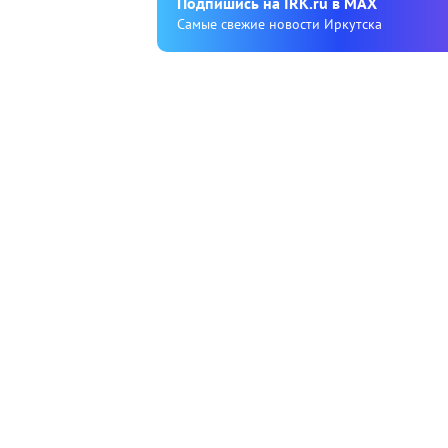
Подпишиcь на IRK.ru в MAX
Cамые свежие новости Иркутска