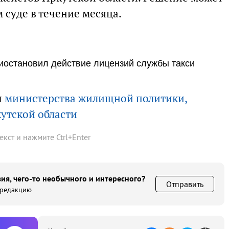
 суде в течение месяца.
иостановил действие лицензий службы такси
ы
министерства жилищной политики,
кутской области
текст и нажмите
Ctrl
+
Enter
ия, чего-то необычного и интересного?
Отправить
 редакцию