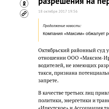
разрешения на пе
18 октября 2017 19:56
Продолжение новости:
Компания «Максим» обжалует ре
Октябрьский районный суд у
отношении ООО «Максим-Ирк
водителей, не имеющих разр
такси, признана потенциаль
запрете.
В качестве третьих лиц при
политики, энергетики и тра
«Иркутское» и Ассоциация т