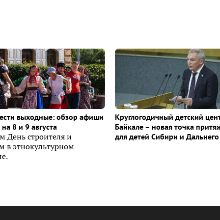
ести выходные: обзор афиши
Круглогодичный детский цен
на 8 и 9 августа
Байкале – новая точка притя
м День строителя и
для детей Сибири и Дальнего
ем в этнокультурном
е.