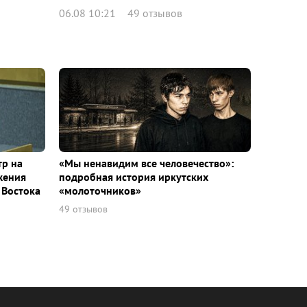
06.08 10:21
49 отзывов
тр на
«Мы ненавидим все человечество»:
жения
подробная история иркутских
 Востока
«молоточников»
49 отзывов