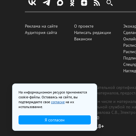
Реклама на сайте
О проекте
Экока
Аудитория сайта
Написать редакции
Сделан
Вакансии
Онлай
Распис
Распи
Подпи
Спецп
Нагля
Все рекламные товары подлежат обязательной сертификац
На информационном ресурсе применяются
изготовлена и размещена на основе материалов, предос
cookie-файлы. Оставаясь на сайте, вы
На сайте www.irk.ru размещаются в том числе и материа
подтверждаете свое
согласие
на их
от 29 октября 2018 г., выдан Федеральной службой по 
использование.
ООО «Ирк.ру». Главный редактор — Павлова С.В., Электр
Телефон редакции:
+7 (3952) 48-88-50
Я согласен
18+
© 2003–2026 IRK.ru Твой Иркутск