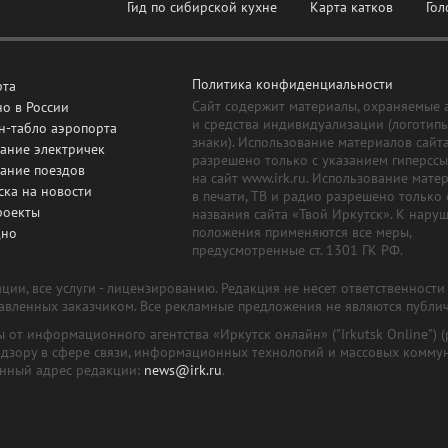
Гид по сибирской кухне
Карта катков
Гол
Политика конфиденциальности
рта
Сайт содержит материалы, охраняемые 
о в России
и средства индивидуализации (логотип
н-табло аэропорта
знаки). Использование материалов сайт
ание электричек
разрешено только с указанием гиперсс
сание поездов
на сайт www.irk.ru. Использование мате
ска на новости
в печати, ТВ и радио разрешено только 
роекты
названия сайта «Твой Иркутск». К нару
положения применяются все меры,
дно
предусмотренные ст. 1301 ГК РФ.
ии, все услуги - лицензированию. Редакция не несет ответственност
тавленных заказчиком. Все рекламные предложения не являются публи
лы от информационного агентства «Иркутск онлайн» ("Irkutsk Online
надзору в сфере связи, информационных технологий и массовых комму
онный адрес редакции:
news@irk.ru
.