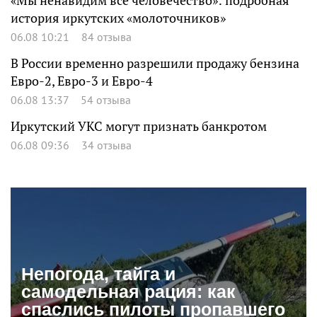
«Мы ненавидим все человечество»: подробная
история иркутских «молоточников»
06.08 10:21
84 отзыва
В России временно разрешили продажу бензина
Евро-2, Евро-3 и Евро-4
06.08 13:37
54 отзыва
Иркутский УКС могут признать банкротом
06.08 09:36
34 отзыва
Непогода, тайга и
самодельная рация: как
спаслись пилоты пропавшего