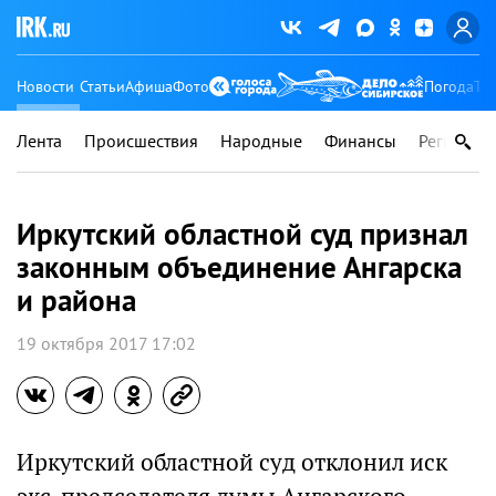
Новости
Статьи
Афиша
Фото
Погода
Ту
Лента
Происшествия
Народные
Финансы
Регионы
Иркутский областной суд признал
законным объединение Ангарска
и района
19 октября 2017 17:02
Иркутский областной суд отклонил иск