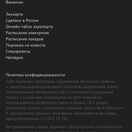
Вакансии
Экокарта
Сделано в России
Онлайн-табло аэропорта
Расписание электричек
Расписание поездов
Подписка на новости
Спецпроекты
Наглядно
Политика конфиденциальности
Сайт содержит материалы, охраняемые авторским правом,
и средства индивидуализации (логотипы, фирменные знаки).
Использование материалов сайта в интернете разрешено
только с указанием гиперссылки на сайт www.irk.ru.
Использование материалов сайта в печати, ТВ и радио
разрешено только с указанием названия сайта «Твой Иркутск».
К нарушителям данного положения применяются все меры,
предусмотренные ст. 1301 ГК РФ.
Все рекламные товары подлежат обязательной сертификации,