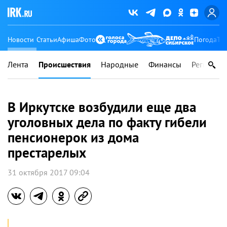
Новости
Статьи
Афиша
Фото
Погода
Ту
Лента
Происшествия
Народные
Финансы
Регионы
В Иркутске возбудили еще два
уголовных дела по факту гибели
пенсионерок из дома
престарелых
31 октября 2017 09:04