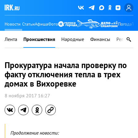
Новости
Статьи
Афиша
Фото
Погода
Ту
Лента
Происшествия
Народные
Финансы
Регионы
Прокуратура начала проверку по
факту отключения тепла в трех
домах в Вихоревке
8 ноября 2017 16:27
Продолжение новости: