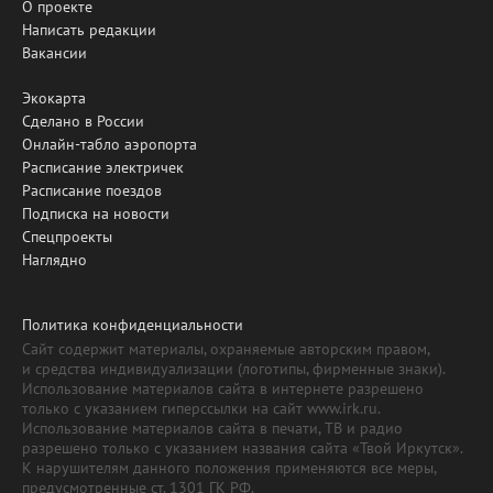
О проекте
Написать редакции
Вакансии
Экокарта
Сделано в России
Онлайн-табло аэропорта
Расписание электричек
Расписание поездов
Подписка на новости
Спецпроекты
Наглядно
Политика конфиденциальности
Сайт содержит материалы, охраняемые авторским правом,
и средства индивидуализации (логотипы, фирменные знаки).
Использование материалов сайта в интернете разрешено
только с указанием гиперссылки на сайт www.irk.ru.
Использование материалов сайта в печати, ТВ и радио
разрешено только с указанием названия сайта «Твой Иркутск».
К нарушителям данного положения применяются все меры,
предусмотренные ст. 1301 ГК РФ.