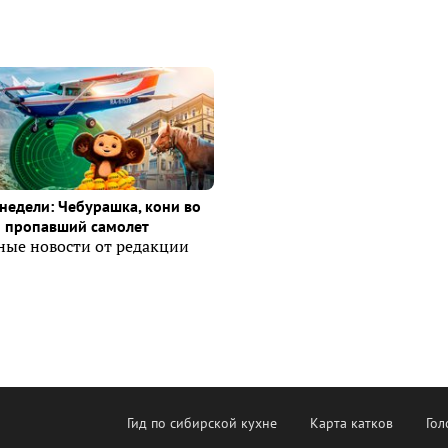
недели: Чебурашка, кони во
и пропавший самолет
ные новости от редакции
Гид по сибирской кухне
Карта катков
Гол