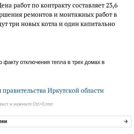
Цена работ по контракту составляет 23,6
ершения ремонтов и монтажных работ в
ут три новых котла и один капитально
о факту отключения тепла в трех домах в
ы
правительства Иркутской области
текст и нажмите
Ctrl
+
Enter
вки