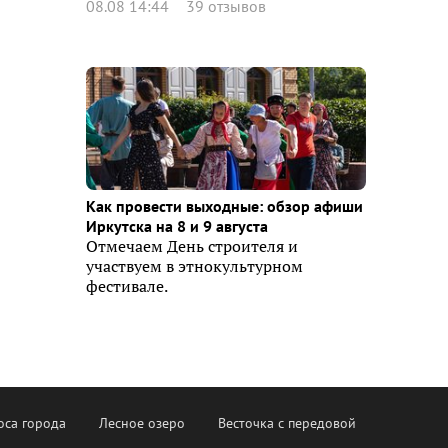
08.08 14:44
39 отзывов
Как провести выходные: обзор афиши
Иркутска на 8 и 9 августа
Отмечаем День строителя и
участвуем в этнокультурном
фестивале.
оса города
Лесное озеро
Весточка с передовой