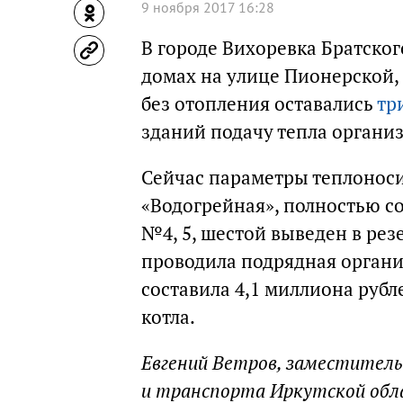
9 ноября 2017 16:28
В городе Вихоревка Братског
домах на улице Пионерской, 
без отопления оставались
тр
зданий подачу тепла организ
Сейчас параметры теплоноси
«Водогрейная», полностью с
№4, 5, шестой выведен в рез
проводила подрядная органи
составила 4,1 миллиона рубл
котла.
Евгений Ветров, заместител
и транспорта Иркутской обл