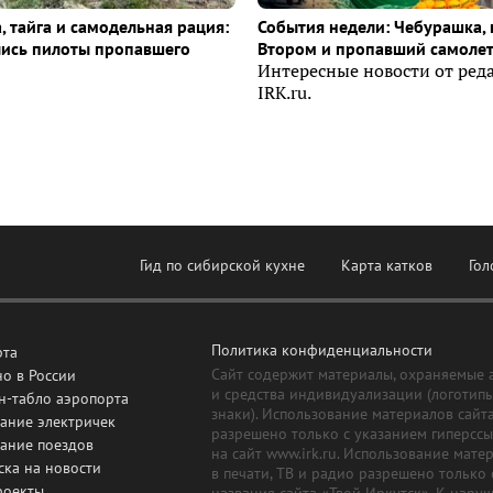
, тайга и самодельная рация:
События недели: Чебурашка, 
лись пилоты пропавшего
Втором и пропавший самоле
Интересные новости от ред
IRK.ru.
Гид по сибирской кухне
Карта катков
Гол
Политика конфиденциальности
рта
Сайт содержит материалы, охраняемые 
о в России
и средства индивидуализации (логотип
н-табло аэропорта
знаки). Использование материалов сайт
ание электричек
разрешено только с указанием гиперсс
сание поездов
на сайт www.irk.ru. Использование мате
ска на новости
в печати, ТВ и радио разрешено только 
роекты