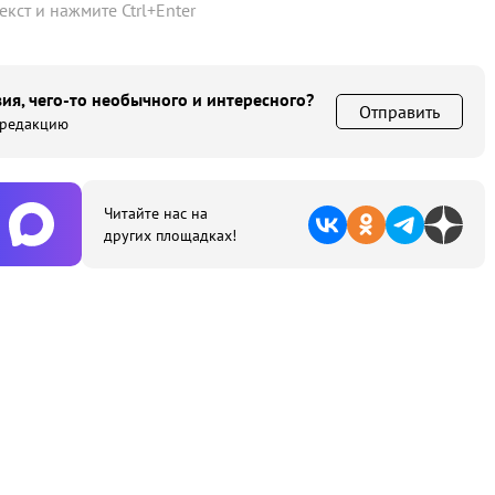
текст и нажмите
Ctrl
+
Enter
ия, чего-то необычного и интересного?
Отправить
 редакцию
Читайте нас на
других площадках!