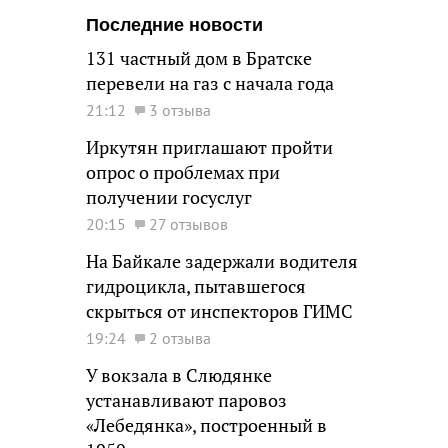
Последние новости
131 частный дом в Братске
перевели на газ с начала года
21:12
3 отзыва
Иркутян приглашают пройти
опрос о проблемах при
получении госуслуг
20:15
27 отзывов
На Байкале задержали водителя
гидроцикла, пытавшегося
скрыться от инспекторов ГИМС
19:24
2 отзыва
У вокзала в Слюдянке
устанавливают паровоз
«Лебедянка», построенный в