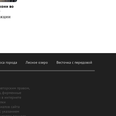
кони во
т
акции
оса города
Лесное озеро
Весточка с передовой
авторским правом,
ы, фирменные
а в интернете
ылки
риалов сайта
с указанием