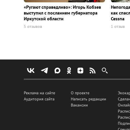
«Ругают справедливо»: Игорь Кобзев
Непогода
выступил с посланием губернатора
как спас
Иркутской области
Cessna
5 отзывов
1 отзыв
Реклама на сайте
О проекте
Экока
Аудитория сайта
Написать редакции
Сделан
Вакансии
Онлай
Распис
Распи
Подпи
Спецп