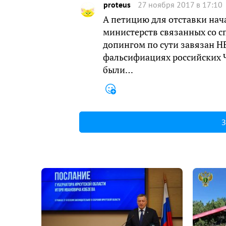
proteus
27 ноября 2017 в 17:10
А петицию для отставки нач
министерств связанных со сп
допингом по сути завязан Н
фальсифиациях российских 
были…
З