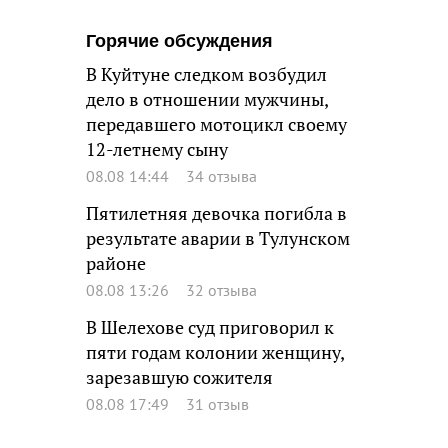
Горячие обсуждения
В Куйтуне следком возбудил
дело в отношении мужчины,
передавшего мотоцикл своему
12-летнему сыну
08.08 14:44
34 отзыва
Пятилетняя девочка погибла в
результате аварии в Тулунском
районе
08.08 13:26
32 отзыва
В Шелехове суд приговорил к
пяти годам колонии женщину,
зарезавшую сожителя
08.08 17:49
31 отзыв