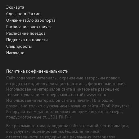
Экокарта
Сделано в России
Онлайн-табло аэропорта
Расписание электричек
Расписание поездов
Подписка на новости
Спецпроекты
Наглядно
Политика конфиденциальности
Сайт содержит материалы, охраняемые авторским правом,
и средства индивидуализации (логотипы, фирменные знаки).
Использование материалов сайта в интернете разрешено
только с указанием гиперссылки на сайт www.irk.ru.
Использование материалов сайта в печати, ТВ и радио
разрешено только с указанием названия сайта «Твой Иркутск».
К нарушителям данного положения применяются все меры,
предусмотренные ст. 1301 ГК РФ.
Все рекламные товары подлежат обязательной сертификации,
все услуги - лицензированию. Редакция не несет
ответственности за содержание рекламных материалов.