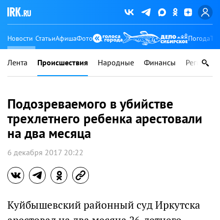
Новости
Статьи
Афиша
Фото
Погода
Ту
Лента
Происшествия
Народные
Финансы
Регионы
Подозреваемого в убийстве
трехлетнего ребенка арестовали
на два месяца
6 декабря 2017 20:22
Куйбышевский районный суд Иркутска