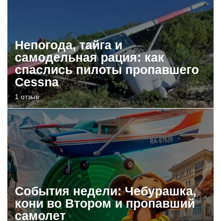
Непогода, тайга и
самодельная рация: как
спаслись пилоты пропавшего
Cessna
1 отзыв
События недели: Чебурашка,
кони во Втором и пропавший
самолет