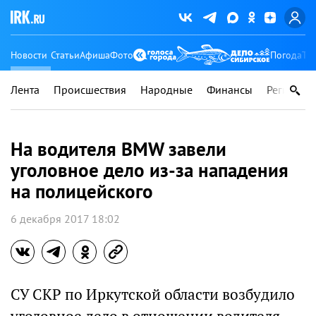
Новости
Статьи
Афиша
Фото
Погода
Ту
Лента
Происшествия
Народные
Финансы
Регионы
На водителя BMW завели
уголовное дело из-за нападения
на полицейского
6 декабря 2017 18:02
СУ СКР по Иркутской области возбудило