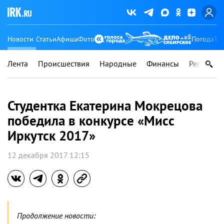
Новости
Статьи
Афиша
Фото
Погода
Ту
Лента
Происшествия
Народные
Финансы
Регионы
Студентка Екатерина Мокрецова
победила в конкурсе «Мисс
Иркутск 2017»
12 декабря 2017 12:15
Продолжение новости: