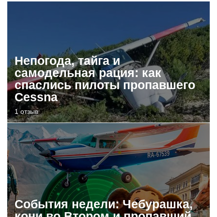
Непогода, тайга и
самодельная рация: как
спаслись пилоты пропавшего
Cessna
1 отзыв
События недели: Чебурашка,
кони во Втором и пропавший