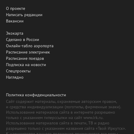
О проекте
Написать редакции
Вакансии
Экокарта
Сделано в России
Онлайн-табло аэропорта
Расписание электричек
Расписание поездов
Подписка на новости
Спецпроекты
Наглядно
Политика конфиденциальности
Сайт содержит материалы, охраняемые авторским правом,
и средства индивидуализации (логотипы, фирменные знаки).
Использование материалов сайта в интернете разрешено
только с указанием гиперссылки на сайт www.irk.ru.
Использование материалов сайта в печати, ТВ и радио
разрешено только с указанием названия сайта «Твой Иркутск».
К нарушителям данного положения применяются все меры,