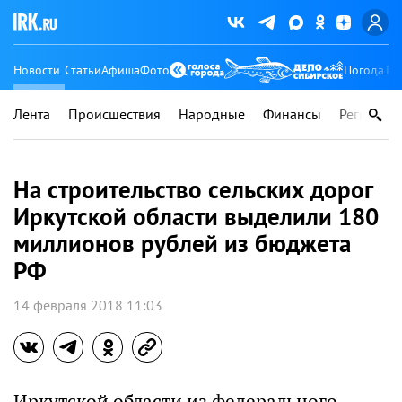
Новости
Статьи
Афиша
Фото
Погода
Ту
Лента
Происшествия
Народные
Финансы
Регионы
На строительство сельских дорог
Иркутской области выделили 180
миллионов рублей из бюджета
РФ
14 февраля 2018 11:03
Иркутской области из федерального