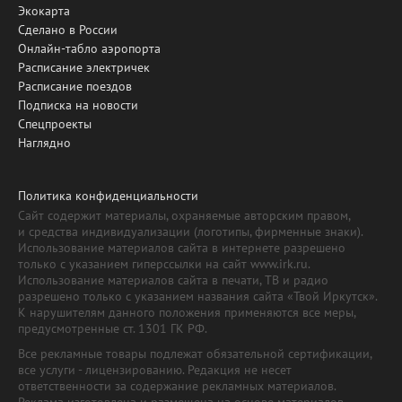
Экокарта
Сделано в России
Онлайн-табло аэропорта
Расписание электричек
Расписание поездов
Подписка на новости
Спецпроекты
Наглядно
Политика конфиденциальности
Сайт содержит материалы, охраняемые авторским правом,
и средства индивидуализации (логотипы, фирменные знаки).
Использование материалов сайта в интернете разрешено
только с указанием гиперссылки на сайт www.irk.ru.
Использование материалов сайта в печати, ТВ и радио
разрешено только с указанием названия сайта «Твой Иркутск».
К нарушителям данного положения применяются все меры,
предусмотренные ст. 1301 ГК РФ.
Все рекламные товары подлежат обязательной сертификации,
все услуги - лицензированию. Редакция не несет
ответственности за содержание рекламных материалов.
Реклама изготовлена и размещена на основе материалов,