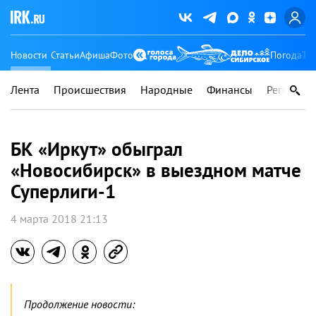
Новости
Статьи
Афиша
Фото
Погода
Ту
Лента
Происшествия
Народные
Финансы
Регионы
БК «Иркут» обыграл
«Новосибирск» в выездном матче
Суперлиги-1
4 марта 2018 21:13
Продолжение новости: