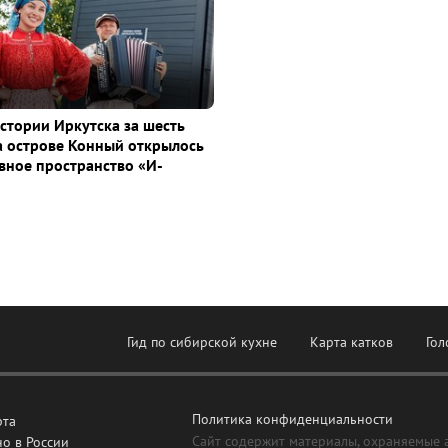
истории Иркутска за шесть
а острове Конный открылось
ное пространство «И-
Гид по сибирской кухне
Карта катков
Гол
Политика конфиденциальности
рта
Сайт содержит материалы, охраняемые 
о в России