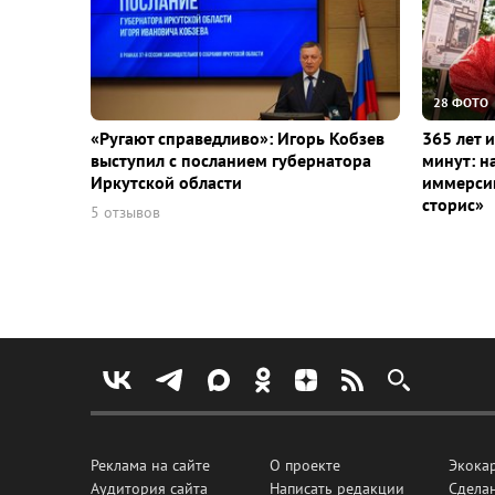
28 ФОТО
«Ругают справедливо»: Игорь Кобзев
365 лет 
выступил с посланием губернатора
минут: н
Иркутской области
иммерсив
сторис»
5 отзывов
Реклама на сайте
О проекте
Экока
Аудитория сайта
Написать редакции
Сделан