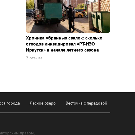
Хроника убранных свалок: сколько
отходов ликвидировал «РТ-НЭО
Иркутск» в начале летнего сезона
2 отзыва
оса города
Лесное озеро
Весточка с передовой
авторским правом,