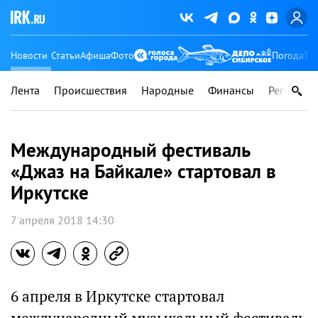
Новости
Статьи
Афиша
Фото
Погода
Ту
Лента
Происшествия
Народные
Финансы
Регионы
Международный фестиваль
«Джаз на Байкале» стартовал в
Иркутске
7 апреля 2018 14:30
6 апреля в Иркутске стартовал