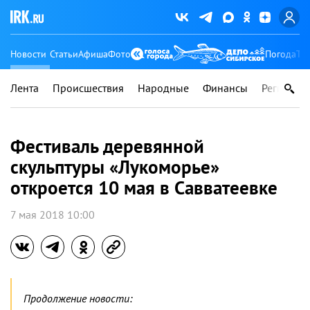
Новости
Статьи
Афиша
Фото
Погода
Ту
Лента
Происшествия
Народные
Финансы
Регионы
Фестиваль деревянной
скульптуры «Лукоморье»
откроется 10 мая в Савватеевке
7 мая 2018 10:00
Продолжение новости: