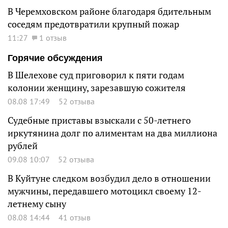
В Черемховском районе благодаря бдительным
соседям предотвратили крупный пожар
11:27
1 отзыв
Горячие обсуждения
В Шелехове суд приговорил к пяти годам
колонии женщину, зарезавшую сожителя
08.08 17:49
52 отзыва
Судебные приставы взыскали с 50-летнего
иркутянина долг по алиментам на два миллиона
рублей
09.08 10:07
52 отзыва
В Куйтуне следком возбудил дело в отношении
мужчины, передавшего мотоцикл своему 12-
летнему сыну
08.08 14:44
41 отзыв