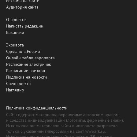
Реклама на сайте
Аудитория сайта
О проекте
Написать редакции
Вакансии
Экокарта
Сделано в России
Онлайн-табло аэропорта
Расписание электричек
Расписание поездов
Подписка на новости
Спецпроекты
Наглядно
Политика конфиденциальности
Сайт содержит материалы, охраняемые авторским правом,
и средства индивидуализации (логотипы, фирменные знаки).
Использование материалов сайта в интернете разрешено
только с указанием гиперссылки на сайт www.irk.ru.
Использование материалов сайта в печати, ТВ и радио