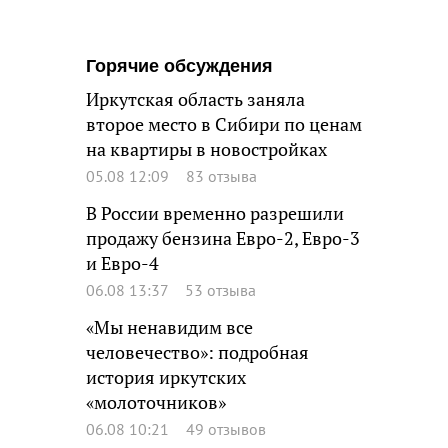
Горячие обсуждения
Иркутская область заняла
второе место в Сибири по ценам
на квартиры в новостройках
05.08 12:09
83 отзыва
В России временно разрешили
продажу бензина Евро-2, Евро-3
и Евро-4
06.08 13:37
53 отзыва
«Мы ненавидим все
человечество»: подробная
история иркутских
«молоточников»
06.08 10:21
49 отзывов