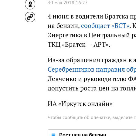
30 мая 2018 16:27
4 июня в водители Братска 
на бензин,
сообщает «БСТ»
.
Энергетика в Центральный р
ТКЦ «Братск — АРТ».
Из-за обращения граждан в
Серебренников направил об
Левченко и руководителю ФА
допустить роста цен на топл
ИА «Иркутск онлайн»
Чтобы сообщить об опечатке, выделите 
Рост цен на бензин