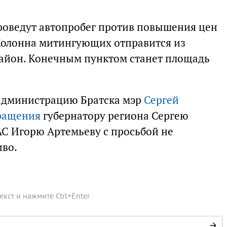
проведут автопробег против повышения цен
 Колонна митингующих отправится из
айон. Конечным пунктом станет площадь
 администрацию Братска мэр
Сергей
ращения
губернатору региона Сергею
С Игорю Артемьеву с просьбой не
иво.
текст и нажмите
Ctrl
+
Enter