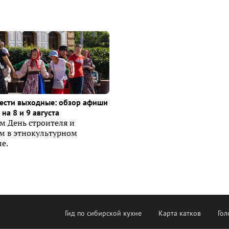
ести выходные: обзор афиши
на 8 и 9 августа
м День строителя и
ем в этнокультурном
е.
Гид по сибирской кухне
Карта катков
Гол