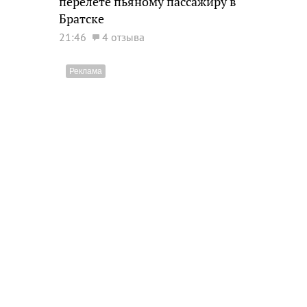
перелете пьяному пассажиру в
Братске
21:46
4 отзыва