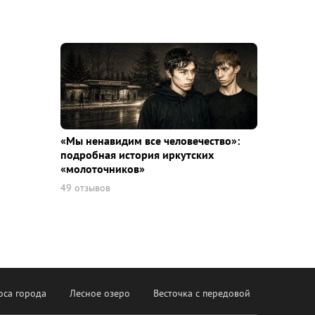
«Мы ненавидим все человечество»:
подробная история иркутских
«молоточников»
49 отзывов
оса города
Лесное озеро
Весточка с передовой