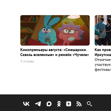
Кинопремьеры августа: «Смешарики.
Как пров
Сквозь вселенные» и ремейк «Чучела»
Иркутска 
Отмечае
3 отзыва
участву
фестивал