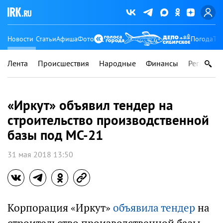
Новости
Статьи
Афиша
Фото
Погода
Ту
Лента
Происшествия
Народные
Финансы
Регионы
«Иркут» объявил тендер на
строительство производственной
базы под МС-21
31 мая 2018 13:50
Корпорация «Иркут»
объявила тендер
на