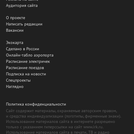
Аудитория сайта
О проекте
Написать редакции
Вакансии
Экокарта
Сделано в России
Онлайн-табло аэропорта
Расписание электричек
Расписание поездов
Подписка на новости
Спецпроекты
Наглядно
Политика конфиденциальности
Сайт содержит материалы, охраняемые авторским правом,
и средства индивидуализации (логотипы, фирменные знаки).
Использование материалов сайта в интернете разрешено
только с указанием гиперссылки на сайт www.irk.ru.
Использование материалов сайта в печати, ТВ и радио