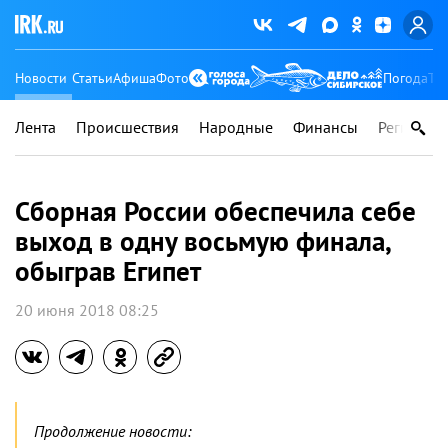
Новости
Статьи
Афиша
Фото
Погода
Ту
Лента
Происшествия
Народные
Финансы
Регионы
Сборная России обеспечила себе
выход в одну восьмую финала,
обыграв Египет
20 июня 2018 08:25
Продолжение новости: