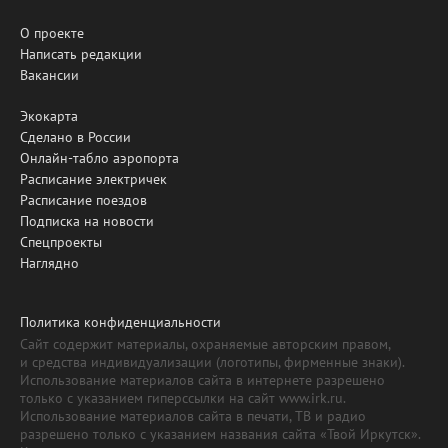
О проекте
Написать редакции
Вакансии
Экокарта
Сделано в России
Онлайн-табло аэропорта
Расписание электричек
Расписание поездов
Подписка на новости
Спецпроекты
Наглядно
Политика конфиденциальности
Сайт содержит материалы, охраняемые авторским правом,
и средства индивидуализации (логотипы, фирменные знаки).
Использование материалов сайта в интернете разрешено
только с указанием гиперссылки на сайт www.irk.ru.
Использование материалов сайта в печати, ТВ и радио
разрешено только с указанием названия сайта «Твой Иркутск».