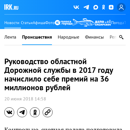
Новости
Статьи
Афиша
Фото
Погода
Ту
Лента
Происшествия
Народные
Финансы
Регионы
Руководство областной
Дорожной службы в 2017 году
начислило себе премий на 36
миллионов рублей
20 июня 2018 14:58
Контрольно-счетная палата подготовила