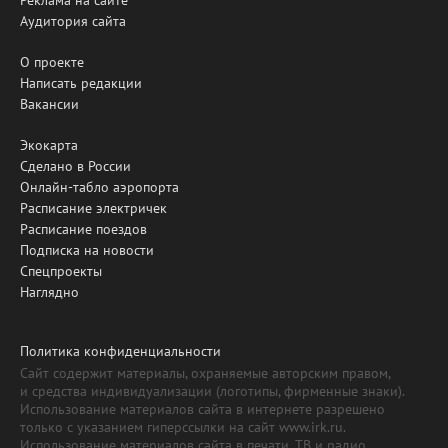
Аудитория сайта
О проекте
Написать редакции
Вакансии
Экокарта
Сделано в России
Онлайн-табло аэропорта
Расписание электричек
Расписание поездов
Подписка на новости
Спецпроекты
Наглядно
Политика конфиденциальности
Сайт содержит материалы, охраняемые авторским правом,
и средства индивидуализации (логотипы, фирменные знаки).
Использование материалов сайта в интернете разрешено
только с указанием гиперссылки на сайт www.irk.ru.
Использование материалов сайта в печати, ТВ и радио