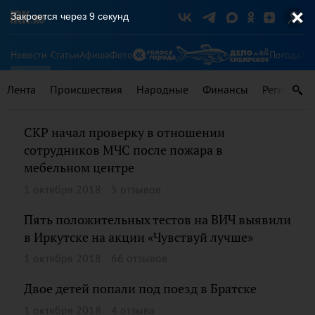
Закроется через
9
секунд
Новости
Статьи
Афиша
Фото
Погода
Ту
Лента
Происшествия
Народные
Финансы
Регионы
СКР начал проверку в отношении
сотрудников МЧС после пожара в
мебельном центре
1 октября 2018
5 отзывов
Пять положительных тестов на ВИЧ выявили
в Иркутске на акции «Чувствуй лучше»
1 октября 2018
66 отзывов
Двое детей попали под поезд в Братске
1 октября 2018
4 отзыва