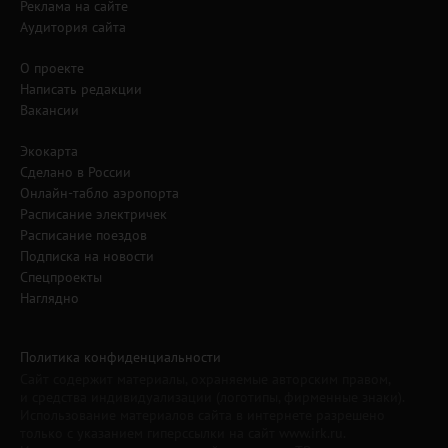
Реклама на сайте
Аудитория сайта
О проекте
Написать редакции
Вакансии
Экокарта
Сделано в России
Онлайн-табло аэропорта
Расписание электричек
Расписание поездов
Подписка на новости
Спецпроекты
Наглядно
Политика конфиденциальности
Сайт содержит материалы, охраняемые авторским правом,
и средства индивидуализации (логотипы, фирменные знаки).
Использование материалов сайта в интернете разрешено
только с указанием гиперссылки на сайт www.irk.ru.