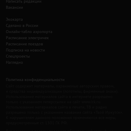
Написать редакции
Вакансии
Экокарта
Сделано в России
Онлайн-табло аэропорта
Расписание электричек
Расписание поездов
Подписка на новости
Спецпроекты
Наглядно
Политика конфиденциальности
Сайт содержит материалы, охраняемые авторским правом,
и средства индивидуализации (логотипы, фирменные знаки).
Использование материалов сайта в интернете разрешено
только с указанием гиперссылки на сайт www.irk.ru.
Использование материалов сайта в печати, ТВ и радио
разрешено только с указанием названия сайта «Твой Иркутск».
К нарушителям данного положения применяются все меры,
предусмотренные ст. 1301 ГК РФ.