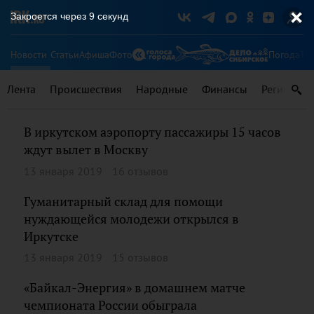
Закроется через
9
секунд
Новости
Статьи
Афиша
Фото
Погода
Ту
Лента
Происшествия
Народные
Финансы
Регионы
В иркутском аэропорту пассажиры 15 часов
ждут вылет в Москву
13 января 2019
16 отзывов
Гуманитарный склад для помощи
нуждающейся молодежи открылся в
Иркутске
13 января 2019
15 отзывов
«Байкал-Энергия» в домашнем матче
чемпионата России обыграла