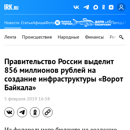
Новости
Статьи
Афиша
Фото
Погода
Ту
Лента
Происшествия
Народные
Финансы
Регионы
Правительство России выделит
856 миллионов рублей на
создание инфраструктуры «Ворот
Байкала»
5 февраля 2019 16:58
Из федерального бюджета на создание