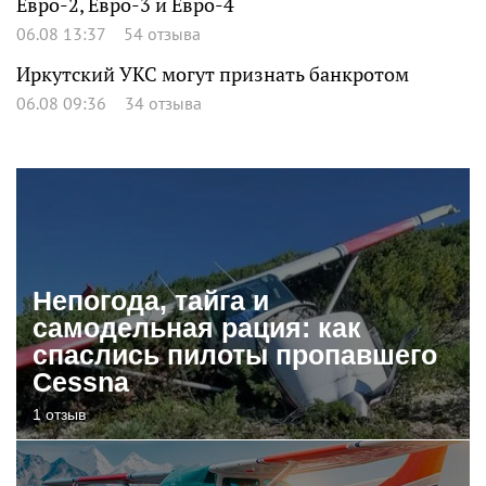
Евро-2, Евро-3 и Евро-4
06.08 13:37
54 отзыва
Иркутский УКС могут признать банкротом
06.08 09:36
34 отзыва
Непогода, тайга и
самодельная рация: как
спаслись пилоты пропавшего
Cessna
1 отзыв