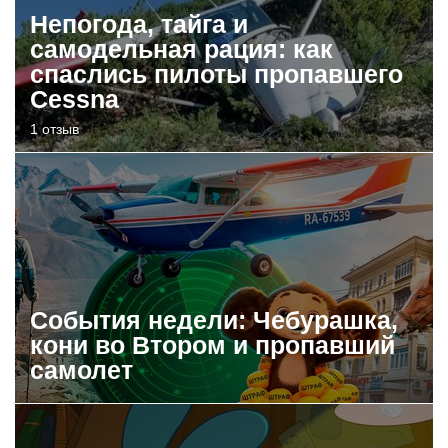
Непогода, тайга и
самодельная рация: как
спаслись пилоты пропавшего
Cessna
1 отзыв
События недели: Чебурашка,
кони во Втором и пропавший
самолет