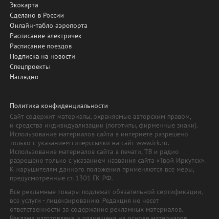
Экокарта
Сделано в России
Онлайн-табло аэропорта
Расписание электричек
Расписание поездов
Подписка на новости
Спецпроекты
Наглядно
Политика конфиденциальности
Сайт содержит материалы, охраняемые авторским правом,
и средства индивидуализации (логотипы, фирменные знаки).
Использование материалов сайта в интернете разрешено
только с указанием гиперссылки на сайт www.irk.ru.
Использование материалов сайта в печати, ТВ и радио
разрешено только с указанием названия сайта «Твой Иркутск».
К нарушителям данного положения применяются все меры,
предусмотренные ст. 1301 ГК РФ.
Все рекламные товары подлежат обязательной сертификации,
все услуги - лицензированию. Редакция не несет
ответственности за содержание рекламных материалов.
Реклама изготовлена и размещена на основе материалов,