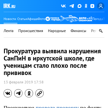
Новости
Статьи
Афиша
Фото
Погода
Ту
Лента
Происшествия
Народные
Финансы
Регионы
Прокуратура выявила нарушения
СанПиН в иркутской школе, где
ученицам стало плохо после
прививок
13 февраля 2019 17:58
Прокуратура
провела проверку
по факту