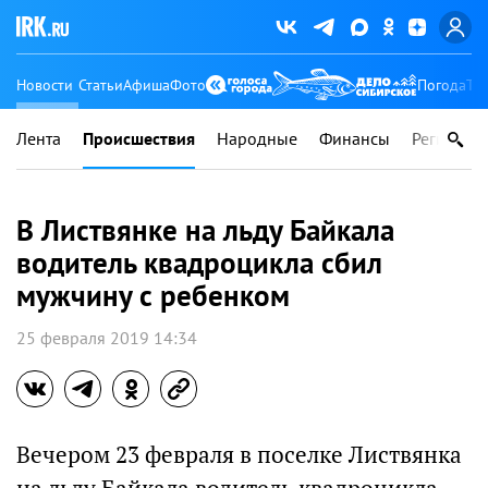
Новости
Статьи
Афиша
Фото
Погода
Ту
Лента
Происшествия
Народные
Финансы
Регионы
В Листвянке на льду Байкала
водитель квадроцикла сбил
мужчину с ребенком
25 февраля 2019 14:34
Вечером 23 февраля в поселке Листвянка