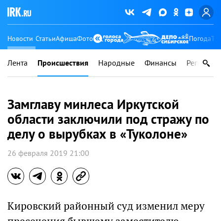
Новости
Статьи
Афиша
Фото
Погода
Ту
Лента
Происшествия
Народные
Финансы
Регионы
Замглаву минлеса Иркутской
области заключили под стражу по
делу о вырубках в «Туколоне»
26 февраля 2019 21:00
Кировский районный суд изменил меру