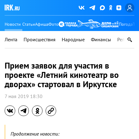
Новости
Статьи
Афиша
Фото
Погода
Ту
Лента
Происшествия
Народные
Финансы
Регионы
Прием заявок для участия в
проекте «Летний кинотеатр во
дворах» стартовал в Иркутске
7 мая 2019 18:30
Продолжение новости: