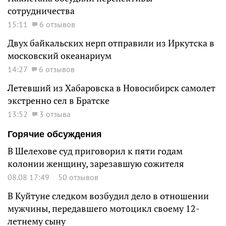
сотрудничества
15:11
6 отзывов
Двух байкальских нерп отправили из Иркутска в
московский океанариум
14:27
6 отзывов
Летевший из Хабаровска в Новосибирск самолет
экстренно сел в Братске
13:52
3 отзыва
Горячие обсуждения
В Шелехове суд приговорил к пяти годам
колонии женщину, зарезавшую сожителя
08.08 17:49
50 отзывов
В Куйтуне следком возбудил дело в отношении
мужчины, передавшего мотоцикл своему 12-
летнему сыну