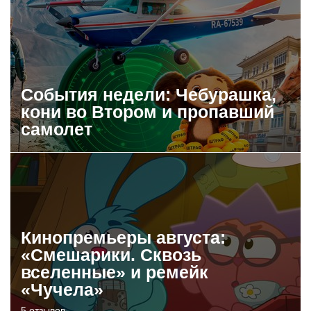
События недели: Чебурашка,
кони во Втором и пропавший
самолет
Кинопремьеры августа:
«Смешарики. Сквозь
вселенные» и ремейк
«Чучела»
5 отзывов