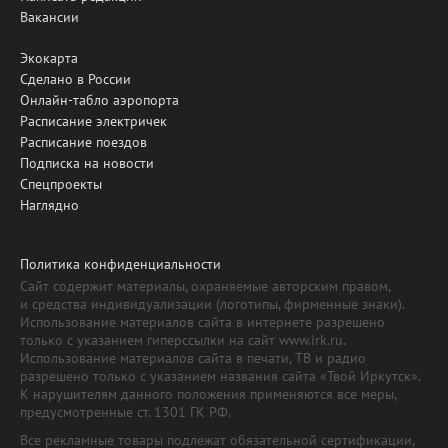
Вакансии
Экокарта
Сделано в России
Онлайн-табло аэропорта
Расписание электричек
Расписание поездов
Подписка на новости
Спецпроекты
Наглядно
Политика конфиденциальности
Сайт содержит материалы, охраняемые авторским правом,
и средства индивидуализации (логотипы, фирменные знаки).
Использование материалов сайта в интернете разрешено
только с указанием гиперссылки на сайт www.irk.ru.
Использование материалов сайта в печати, ТВ и радио
разрешено только с указанием названия сайта «Твой Иркутск».
К нарушителям данного положения применяются все меры,
предусмотренные ст. 1301 ГК РФ.
Все рекламные товары подлежат обязательной сертификации,