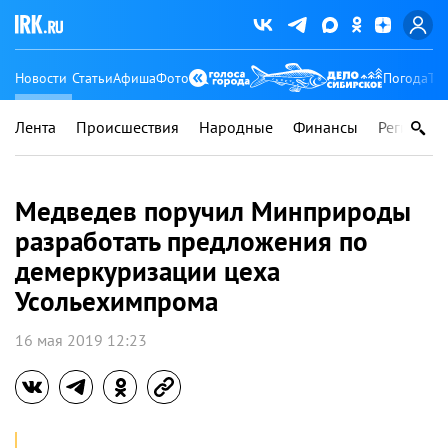
Новости
Статьи
Афиша
Фото
Погода
Ту
Лента
Происшествия
Народные
Финансы
Регионы
Медведев поручил Минприроды
разработать предложения по
демеркуризации цеха
Усольехимпрома
16 мая 2019 12:23