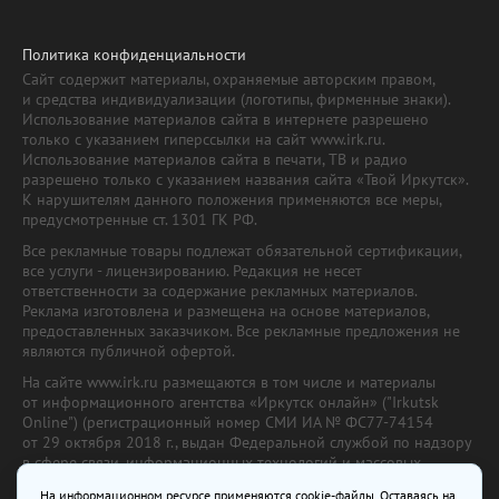
Политика конфиденциальности
Сайт содержит материалы, охраняемые авторским правом,
и средства индивидуализации (логотипы, фирменные знаки).
Использование материалов сайта в интернете разрешено
только с указанием гиперссылки на сайт www.irk.ru.
Использование материалов сайта в печати, ТВ и радио
разрешено только с указанием названия сайта «Твой Иркутск».
К нарушителям данного положения применяются все меры,
предусмотренные ст. 1301 ГК РФ.
Все рекламные товары подлежат обязательной сертификации,
все услуги - лицензированию. Редакция не несет
ответственности за содержание рекламных материалов.
Реклама изготовлена и размещена на основе материалов,
предоставленных заказчиком. Все рекламные предложения не
являются публичной офертой.
На сайте www.irk.ru размещаются в том числе и материалы
от информационного агентства «Иркутск онлайн» ("Irkutsk
Online") (регистрационный номер СМИ ИА № ФС77-74154
от 29 октября 2018 г., выдан Федеральной службой по надзору
в сфере связи, информационных технологий и массовых
коммуникаций) с соответствующей пометкой. Учредитель —
На информационном ресурсе применяются cookie-файлы. Оставаясь на