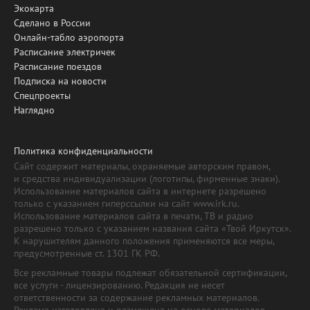
Экокарта
Сделано в России
Онлайн-табло аэропорта
Расписание электричек
Расписание поездов
Подписка на новости
Спецпроекты
Наглядно
Политика конфиденциальности
Сайт содержит материалы, охраняемые авторским правом,
и средства индивидуализации (логотипы, фирменные знаки).
Использование материалов сайта в интернете разрешено
только с указанием гиперссылки на сайт www.irk.ru.
Использование материалов сайта в печати, ТВ и радио
разрешено только с указанием названия сайта «Твой Иркутск».
К нарушителям данного положения применяются все меры,
предусмотренные ст. 1301 ГК РФ.
Все рекламные товары подлежат обязательной сертификации,
все услуги - лицензированию. Редакция не несет
ответственности за содержание рекламных материалов.
Реклама изготовлена и размещена на основе материалов,