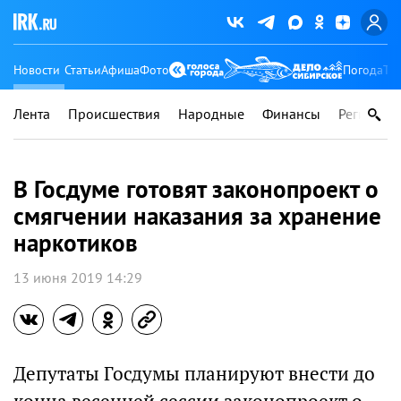
Новости
Статьи
Афиша
Фото
Погода
Ту
Лента
Происшествия
Народные
Финансы
Регионы
В Госдуме готовят законопроект о
смягчении наказания за хранение
наркотиков
13 июня 2019 14:29
Депутаты Госдумы планируют внести до