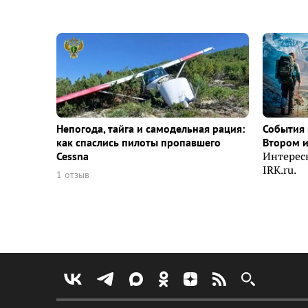
Непогода, тайга и самодельная рация:
События 
как спаслись пилоты пропавшего
Втором 
Cessna
Интерес
IRK.ru.
1 отзыв