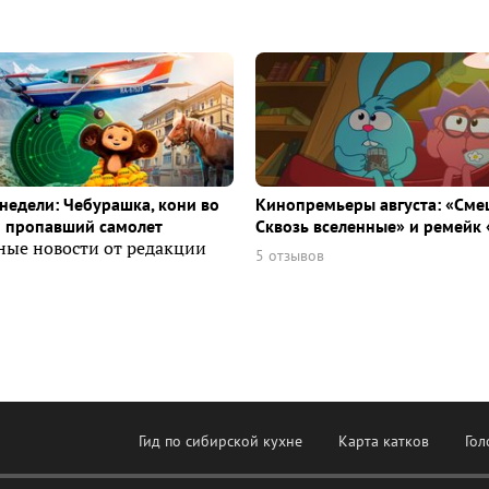
недели: Чебурашка, кони во
Кинопремьеры августа: «Сме
и пропавший самолет
Сквозь вселенные» и ремейк 
ные новости от редакции
5 отзывов
Гид по сибирской кухне
Карта катков
Гол