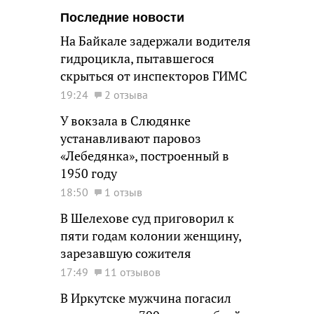
Последние новости
На Байкале задержали водителя
гидроцикла, пытавшегося
скрыться от инспекторов ГИМС
19:24
2 отзыва
У вокзала в Слюдянке
устанавливают паровоз
«Лебедянка», построенный в
1950 году
18:50
1 отзыв
В Шелехове суд приговорил к
пяти годам колонии женщину,
зарезавшую сожителя
17:49
11 отзывов
В Иркутске мужчина погасил