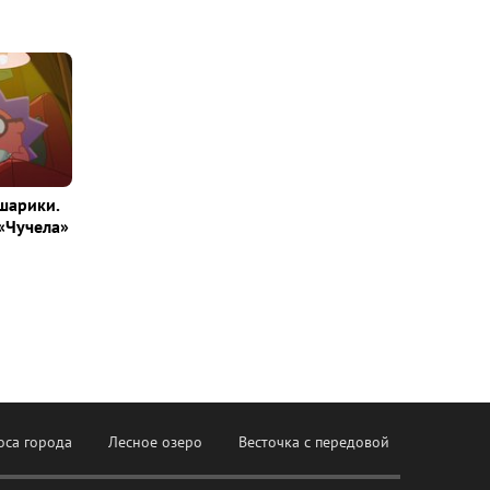
шарики.
«Чучела»
оса города
Лесное озеро
Весточка с передовой