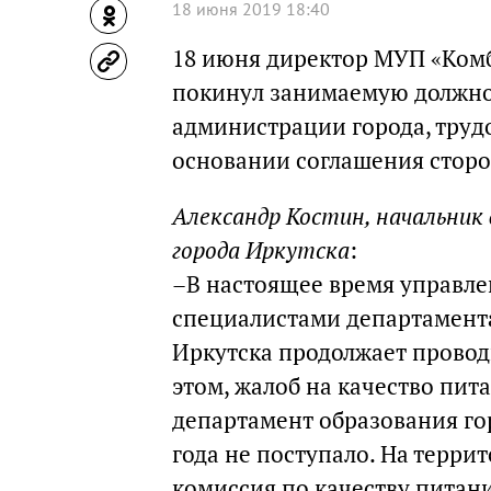
18 июня 2019 18:40
18 июня директор МУП «Комб
покинул занимаемую должнос
администрации города, труд
основании соглашения сторо
Александр Костин, начальни
города Иркутска
:
–В настоящее время управле
специалистами департамент
Иркутска продолжает провод
этом, жалоб на качество пита
департамент образования гор
года не поступало. На терри
комиссия по качеству питан