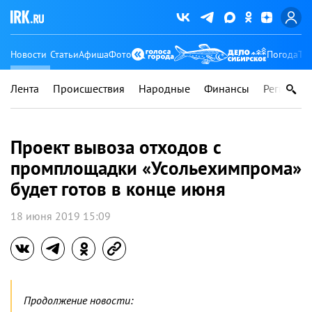
Новости
Статьи
Афиша
Фото
Погода
Ту
Лента
Происшествия
Народные
Финансы
Регионы
Проект вывоза отходов с
промплощадки «Усольехимпрома»
будет готов в конце июня
18 июня 2019 15:09
Продолжение новости: