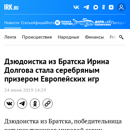
Новости
Статьи
Афиша
Фото
Погода
Ту
Лента
Происшествия
Народные
Финансы
Регионы
Дзюдоистка из Братска Ирина
Долгова стала серебряным
призером Европейских игр
24 июня 2019 14:29
Дзюдоистка из Братска, победительница