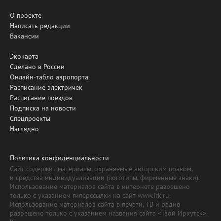
О проекте
Написать редакции
Вакансии
Экокарта
Сделано в России
Онлайн-табло аэропорта
Расписание электричек
Расписание поездов
Подписка на новости
Спецпроекты
Наглядно
Политика конфиденциальности
Сайт содержит материалы, охраняемые авторским правом,
и средства индивидуализации (логотипы, фирменные знаки).
Использование материалов сайта в интернете разрешено
только с указанием гиперссылки на сайт www.irk.ru.
Использование материалов сайта в печати, ТВ и радио
разрешено только с указанием названия сайта «Твой Иркутск».