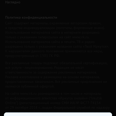
Наглядно
Политика конфиденциальности
Сайт содержит материалы, охраняемые авторским правом,
и средства индивидуализации (логотипы, фирменные знаки).
Использование материалов сайта в интернете разрешено
только с указанием гиперссылки на сайт www.irk.ru.
Использование материалов сайта в печати, ТВ и радио
разрешено только с указанием названия сайта «Твой Иркутск».
К нарушителям данного положения применяются все меры,
предусмотренные ст. 1301 ГК РФ.
Все рекламные товары подлежат обязательной сертификации,
все услуги - лицензированию. Редакция не несет
ответственности за содержание рекламных материалов.
Реклама изготовлена и размещена на основе материалов,
предоставленных заказчиком. Все рекламные предложения не
являются публичной офертой.
На сайте www.irk.ru размещаются в том числе и материалы
от информационного агентства «Иркутск онлайн» ("Irkutsk
Online") (регистрационный номер СМИ ИА № ФС77-74154
от 29 октября 2018 г., выдан Федеральной службой по надзору
в сфере связи, информационных технологий и массовых