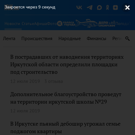
Закроется через
8
секунд
Новости
Статьи
Афиша
Фото
Погода
Ту
Лента
Происшествия
Народные
Финансы
Регионы
В пострадавших от наводнения территориях
Иркутской области определили площадки
под строительство
12 июля 2019
3 отзыва
Дополнительное благоустройство проведут
на территории иркутской школы №29
12 июля 2019
В Иркутске пьяный дебошир угрожал семье
поджогом квартиры