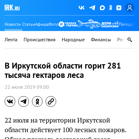
Новости
Статьи
Афиша
Фото
Погода
Ту
Лента
Происшествия
Народные
Финансы
Регионы
В Иркутской области горит 281
тысяча гектаров леса
22 июля 2019 09:00
22 июля на территории Иркутской
области действует 100 лесных пожаров.