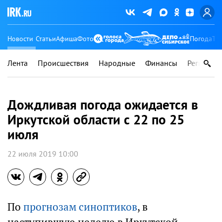
Новости
Статьи
Афиша
Фото
Погода
Ту
Лента
Происшествия
Народные
Финансы
Регионы
Дождливая погода ожидается в
Иркутской области с 22 по 25
июля
22 июля 2019 10:00
По
прогнозам синоптиков
, в