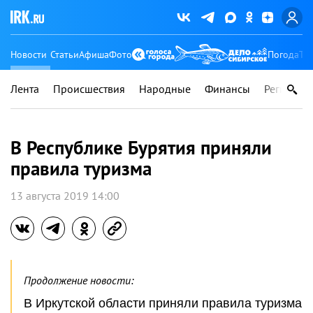
Новости
Статьи
Афиша
Фото
Погода
Ту
Лента
Происшествия
Народные
Финансы
Регионы
В Республике Бурятия приняли
правила туризма
13 августа 2019 14:00
Продолжение новости:
В Иркутской области приняли правила туризма