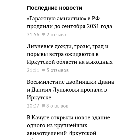
Последние новости
«Гаражную амнистию» в РФ
продлили до сентября 2031 года
21:56
2 отзыва
Ливневые дожди, грозы, град и
порывы ветра ожидаются в
Иркутской области на выходных
21:11
5 отзывов
Восьмилетние двойняшки Диана
и Даниил Луньковы пропали в
Иркутске
20:37
8 отзывов
В Качуге открыли новое здание
одного из крупнейших
авиаотделений Иркутской