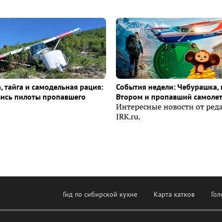
, тайга и самодельная рация:
События недели: Чебурашка, 
лись пилоты пропавшего
Втором и пропавший самоле
Интересные новости от ред
IRK.ru.
Гид по сибирской кухне
Карта катков
Гол