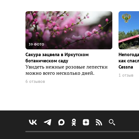
39 ФОТО
Сакура зацвела в Иркутском
Непогода
ботаническом саду
как спас
Увидеть нежные розовые лепестки
Cessna
можно всего несколько дней.
1 отзыв
6 отзывов