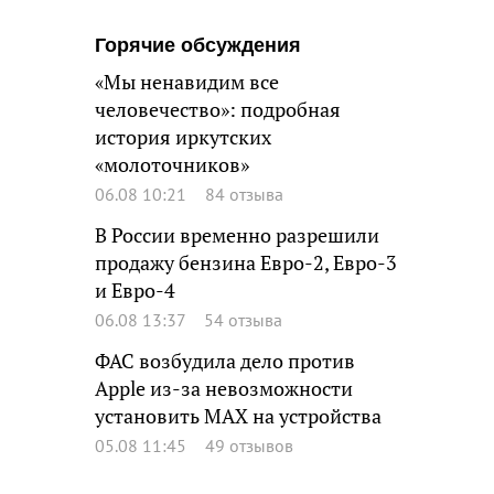
Горячие обсуждения
«Мы ненавидим все
человечество»: подробная
история иркутских
«молоточников»
06.08 10:21
84 отзыва
В России временно разрешили
продажу бензина Евро-2, Евро-3
и Евро-4
06.08 13:37
54 отзыва
ФАС возбудила дело против
Apple из-за невозможности
установить MAX на устройства
05.08 11:45
49 отзывов