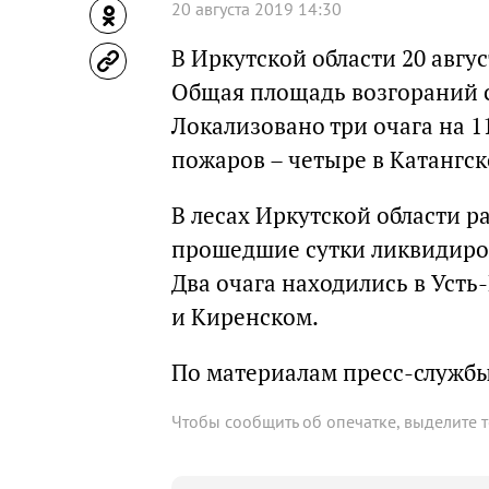
20 августа 2019 14:30
В Иркутской области 20 авгу
Общая площадь возгораний со
Локализовано три очага на 1
пожаров – четыре в Катангс
В лесах Иркутской области р
прошедшие сутки ликвидиров
Два очага находились в Усть
и Киренском.
По материалам пресс-служб
Чтобы сообщить об опечатке, выделите 