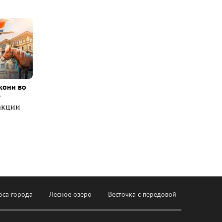
кони во
т
акции
оса города
Лесное озеро
Весточка с передовой