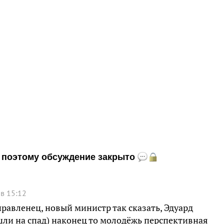
и, поэтому обсуждение закрыто
 в 15:12
равленец, новый министр так сказать, Эдуард
ли на спад) наконец то молодёжь перспективная