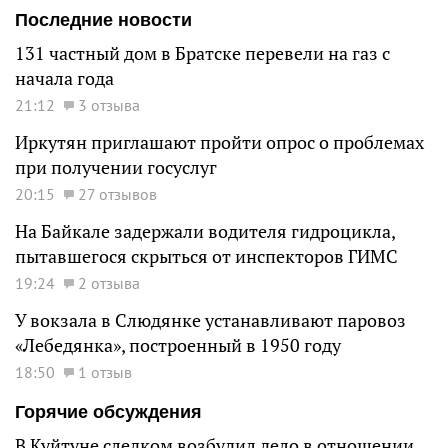
Последние новости
131 частный дом в Братске перевели на газ с
начала года
21:12
3 отзыва
Иркутян приглашают пройти опрос о проблемах
при получении госуслуг
20:15
27 отзывов
На Байкале задержали водителя гидроцикла,
пытавшегося скрыться от инспекторов ГИМС
19:24
2 отзыва
У вокзала в Слюдянке устанавливают паровоз
«Лебедянка», построенный в 1950 году
18:50
1 отзыв
Горячие обсуждения
В Куйтуне следком возбудил дело в отношении