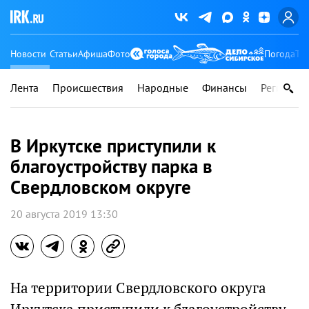
Новости
Статьи
Афиша
Фото
Погода
Ту
Лента
Происшествия
Народные
Финансы
Регионы
В Иркутске приступили к
благоустройству парка в
Свердловском округе
20 августа 2019 13:30
На территории Свердловского округа