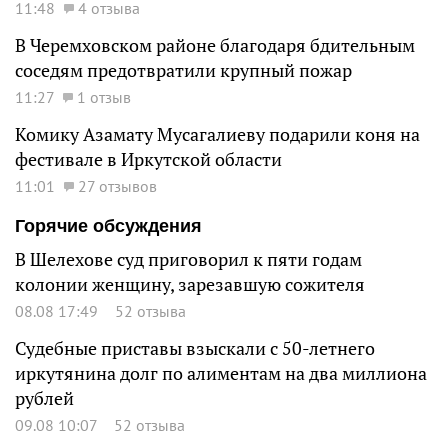
11:48
4 отзыва
В Черемховском районе благодаря бдительным
соседям предотвратили крупный пожар
11:27
1 отзыв
Комику Азамату Мусагалиеву подарили коня на
фестивале в Иркутской области
11:01
27 отзывов
Горячие обсуждения
В Шелехове суд приговорил к пяти годам
колонии женщину, зарезавшую сожителя
08.08 17:49
52 отзыва
Судебные приставы взыскали с 50-летнего
иркутянина долг по алиментам на два миллиона
рублей
09.08 10:07
52 отзыва