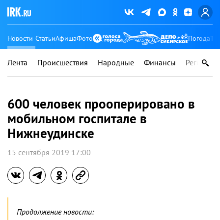
Новости
Статьи
Афиша
Фото
Погода
Ту
Лента
Происшествия
Народные
Финансы
Регионы
600 человек прооперировано в
мобильном госпитале в
Нижнеудинске
15 сентября 2019 17:00
Продолжение новости: