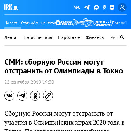
Новости
Статьи
Афиша
Фото
Погода
Ту
Лента
Происшествия
Народные
Финансы
Регионы
СМИ: сборную России могут
отстранить от Олимпиады в Токио
22 сентября 2019 19:30
Сборную России могут отстранить от
участия в Олимпийских играх 2020 года в