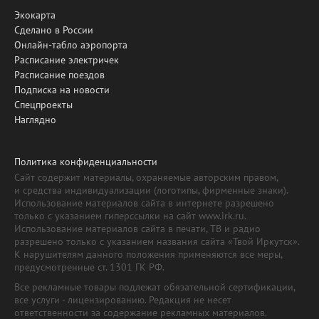
Экокарта
Сделано в России
Онлайн-табло аэропорта
Расписание электричек
Расписание поездов
Подписка на новости
Спецпроекты
Наглядно
Политика конфиденциальности
Сайт содержит материалы, охраняемые авторским правом,
и средства индивидуализации (логотипы, фирменные знаки).
Использование материалов сайта в интернете разрешено
только с указанием гиперссылки на сайт www.irk.ru.
Использование материалов сайта в печати, ТВ и радио
разрешено только с указанием названия сайта «Твой Иркутск».
К нарушителям данного положения применяются все меры,
предусмотренные ст. 1301 ГК РФ.
Все рекламные товары подлежат обязательной сертификации,
все услуги - лицензированию. Редакция не несет
ответственности за содержание рекламных материалов.