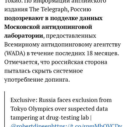
Токио. По информации английского
издания The Telegraph, Россию
подозревают в подделке данных
Московской антидопинговой
лаборатории
, предоставленных
Всемирному антидопинговому агентству
(WADA) в течение последних 18 месяцев.
Отмечается, что российская сторона
пыталась скрыть системное
употребление допинга.
Exclusive: Russia faces exclusion from
Tokyo Olympics over suspected data
tampering at drug-testing lab |
@robertdineen
https://t.co/spmMhQVCDy