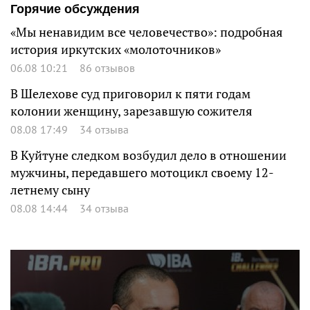
Горячие обсуждения
«Мы ненавидим все человечество»: подробная
история иркутских «молоточников»
06.08 10:21
86 отзывов
В Шелехове суд приговорил к пяти годам
колонии женщину, зарезавшую сожителя
08.08 17:49
34 отзыва
В Куйтуне следком возбудил дело в отношении
мужчины, передавшего мотоцикл своему 12-
летнему сыну
08.08 14:44
34 отзыва